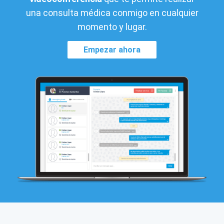
una consulta médica conmigo en cualquier
momento y lugar.
Empezar ahora