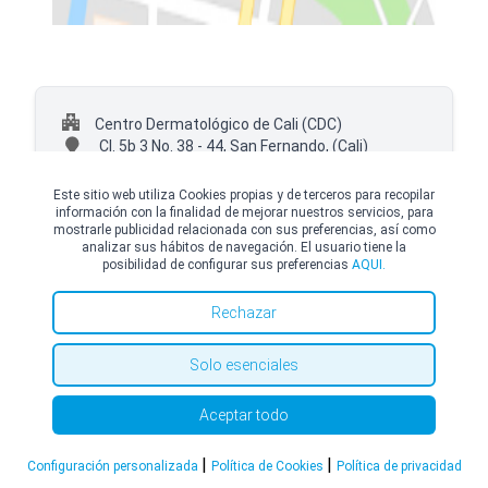
Centro Dermatológico de Cali (CDC)
Cl. 5b 3 No. 38 - 44, San Fernando,
(Cali)
+57 (602) 3800784 Ext. 7626
Este sitio web utiliza Cookies propias y de terceros para recopilar
información con la finalidad de mejorar nuestros servicios, para
mostrarle publicidad relacionada con sus preferencias, así como
analizar sus hábitos de navegación. El usuario tiene la
posibilidad de configurar sus preferencias
AQUI.
© Copyright Top Doctors 2026. All Right Reserved. Designed and Developed by
Top Doctors |
Términos y condiciones
|
Política de Cookies
|
Política de privacidad
Rechazar
Solo esenciales
Aceptar todo
|
|
Configuración personalizada
Política de Cookies
Política de privacidad